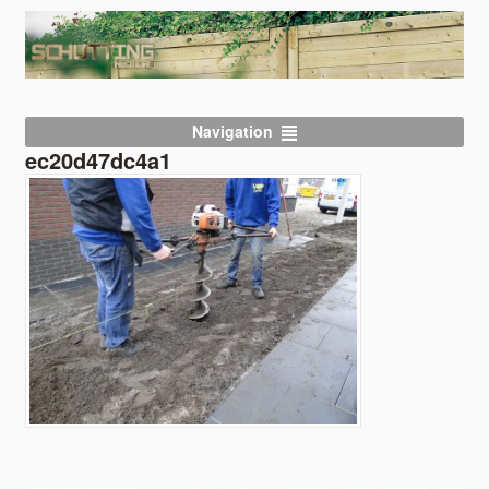
Navigation
ec20d47dc4a1