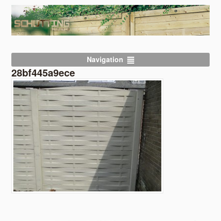
Navigation
28bf445a9ece