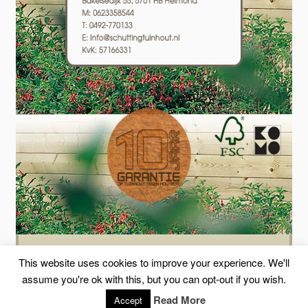
Schutting plaatsen? Wij plaatsen schuttingen in heel Nederland! Bel of mail
schuttinghelmond.nl
This website uses cookies to improve your experience. We'll
FDM STUDIO
assume you're ok with this, but you can opt-out if you wish.
Read More
Accept